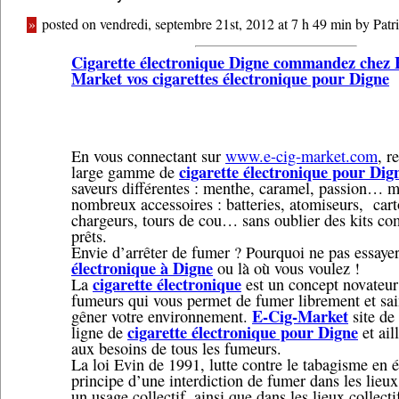
»
posted on vendredi, septembre 21st, 2012 at 7 h 49 min by Patri
Cigarette électronique Digne commandez chez 
Market vos cigarettes électronique pour Digne
En vous connectant sur
www.e-cig-market.com
, r
cigarette électronique pour Dig
large gamme de
saveurs différentes : menthe, caramel, passion… m
nombreux accessoires : batteries, atomiseurs, car
chargeurs, tours de cou… sans oublier des kits co
prêts.
Envie d’arrêter de fumer ? Pourquoi ne pas essaye
électronique à Digne
ou là où vous voulez !
cigarette électronique
La
est un concept novateur
fumeurs qui vous permet de fumer librement et sa
E-Cig-Market
gêner votre environnement.
site de
cigarette électronique pour Digne
ligne de
et ail
aux besoins de tous les fumeurs.
La loi Evin de 1991, lutte contre le tabagisme en é
principe d’une interdiction de fumer dans les lieux
un usage collectif, ainsi que dans les lieux collecti