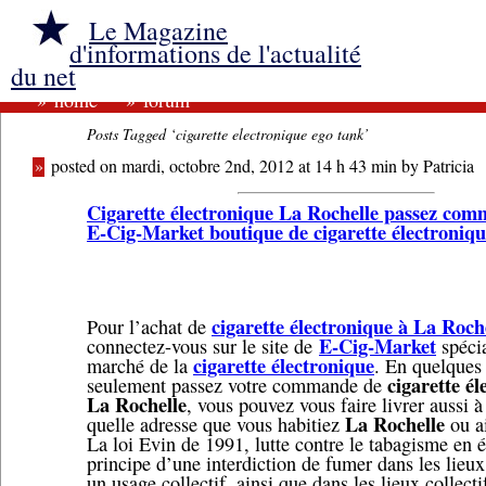
Le Magazine
d'informations de l'actualité
du net
»
home
»
forum
Posts Tagged ‘cigarette electronique ego tank’
»
posted on mardi, octobre 2nd, 2012 at 14 h 43 min by Patricia
Cigarette électronique La Rochelle passez co
E-Cig-Market boutique de cigarette électroniq
cigarette électronique à La Roch
Pour l’achat de
E-Cig-Market
connectez-vous sur le site de
spécia
cigarette électronique
marché de la
. En quelques 
cigarette él
seulement passez votre commande de
La Rochelle
, vous pouvez vous faire livrer aussi 
La Rochelle
quelle adresse que vous habitiez
ou ai
La loi Evin de 1991, lutte contre le tabagisme en é
principe d’une interdiction de fumer dans les lieux
un usage collectif, ainsi que dans les lieux collecti