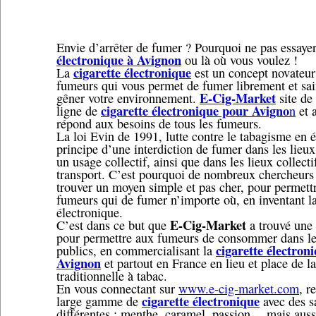
Envie d’arrêter de fumer ? Pourquoi ne pas essaye
électronique à Avignon
ou là où vous voulez !
cigarette électronique
La
est un concept novateur
fumeurs qui vous permet de fumer librement et sa
E-Cig-Market
gêner votre environnement.
site de
cigarette électronique pour Avigno
ligne de
n
et a
répond aux besoins de tous les fumeurs.
La loi Evin de 1991, lutte contre le tabagisme en é
principe d’une interdiction de fumer dans les lieux
un usage collectif, ainsi que dans les lieux collecti
transport. C’est pourquoi de nombreux chercheurs
trouver un moyen simple et pas cher, pour permett
fumeurs qui de fumer n’importe où, en inventant la
électronique.
E-Cig-Market
C’est dans ce but que
a trouvé une 
pour permettre aux fumeurs de consommer dans le
cigarette électron
publics, en commercialisant la
Avignon
et partout en France en lieu et place de la
traditionnelle à tabac.
En vous connectant sur
www.e-cig-market.com
, r
cigarette électronique
large gamme de
avec des s
différentes : menthe, caramel, passion… mais auss