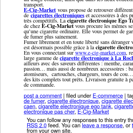
transport.
E-Cig-Market
vous propose de retrouver différen
cigarettes électroniques
de
et accessoires à des p
cigarette électronique Ego 
très compétitifs. La
E-Cig-Market
de chez
vous procure les mêmes se
qu’une cigarette ordinaire. Elle vous permet de gard
de fumer plus sainement.
Fumer librement et en toute liberté sans déranger v
cigarette électr
est désormais possible grâce à la
En vous connectant sur
www.e-cig-market.com
, r
cigarette électronique à La Roc
large gamme de
ailleurs avec des saveurs différentes : menthe, cara
passion… mais aussi de nombreux accessoires : bat
atomiseurs, cartouches, chargeurs, tours de cou…
des kits complets tout prêts. Livraison gratuite à p
de commande.
post a comment
| filed under
E-commerce
| ta
de fumer
,
cigarette électronique
,
cigarette éle
caen
,
cigarette electronique ego tank
,
cigarett
electronique pas cher
,
E-Cig-Market
You can follow any responses to this entry t
RSS 2.0
feed. You can
leave a response
, or
from your own site.