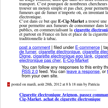
transport. C’est pourquoi de nombreux chercheurs
trouver un moyen simple et pas cher, pour permett
fumeurs qui de fumer n’importe où, en inventant la
électronique.
E-Cig-Market
C’est dans ce but que
a trouvé une 
pour permettre aux fumeurs de consommer dans le
cigarette électron
publics, en commercialisant la
et partout en France en lieu et place de la cigarette
traditionnelle à tabac.
post a comment
| filed under
E-commerce
| ta
de fumer
,
cigarette électronique
,
cigarette éle
Digne
,
cigarette electronique ego tank
,
cigaret
electronique pas cher
,
E-Cig-Market
You can follow any responses to this entry t
RSS 2.0
feed. You can
leave a response
, or
from your own site.
»
posted on mardi, août 28th, 2012 at 8 h 18 min by Patricia
Cigarette électronique Avignon, passez comma
Cig-Market, achat de cigarette électronique