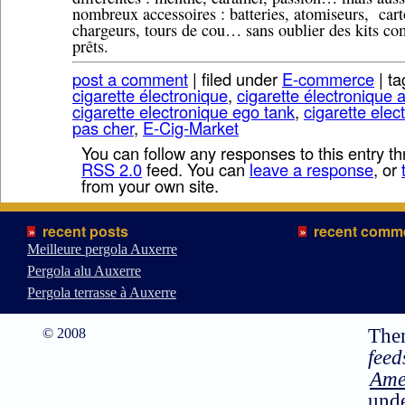
nombreux accessoires : batteries, atomiseurs, car
chargeurs, tours de cou… sans oublier des kits co
prêts.
post a comment
| filed under
E-commerce
| ta
cigarette électronique
,
cigarette électronique 
cigarette electronique ego tank
,
cigarette elec
pas cher
,
E-Cig-Market
You can follow any responses to this entry t
RSS 2.0
feed. You can
leave a response
, or
from your own site.
recent posts
recent comm
»
»
Meilleure pergola Auxerre
Pergola alu Auxerre
Pergola terrasse à Auxerre
The
© 2008
feed
Ame
und