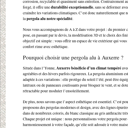
corrosion, recyclable et quasiment sans entretien. Contrairement au
forgé, il offre une
durabilité exceptionnelle
, sans se déformer ave
craindre les variations climatiques. C’est donc naturellement que n
la
pergola alu notre spécialité
.
Nous vous accompagnons de A à Z dans votre projet : du premier c
pose, en passant par le devis, la modélisation 3D et le choix des fin
objectif est simple : vous offrir un espace de vie extérieur qui vous
confort rime avec esthétique.
Pourquoi choisir une pergola alu à Auxerre ?
Située dans l’Yonne,
Auxerre bénéficie d’un climat tempéré
avec
agréables et des hivers parfois rigoureux. La pergola aluminium es
adaptée à ces variations : elle protège du soleil l’été, peut être équi
latéraux ou de panneaux coulissants pour bloquer le vent, et se dote
rétractable pour moduler l’ensoleillement.
De plus, nous savons que l’aspect esthétique est essentiel. C’est p
proposons des pergolas modernes et design, avec des lignes épurées
dans de nombreux coloris, du blanc classique au gris anthracite tr
Chaque projet est unique : nous personnalisons votre pergola pour 
harmonieusement à votre façade, qu’elle soit adossée à votre mais