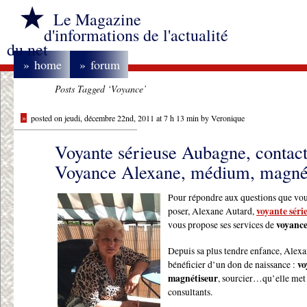
Le Magazine
d'informations de l'actualité
du net
»
home
»
forum
Posts Tagged ‘Voyance’
»
posted on jeudi, décembre 22nd, 2011 at 7 h 13 min by Veronique
Voyante sérieuse Aubagne, contac
Voyance Alexane, médium, magné
Pour répondre aux questions que vo
poser, Alexane Autard,
voyante sér
vous propose ses services de
voyanc
Depuis sa plus tendre enfance, Alexa
bénéficier d’un don de naissance :
vo
magnétiseur
, sourcier…qu’elle met 
consultants.