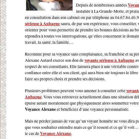
Depuis de nombreuses années
Voyan
installée à La Grande-Motte, et prat
en consultation dans son cabinet ou par téléphone au 04.67.84.40.3
sérieuse à Aubagne
saura, de par son expérience, vous conseiller, 
orienter pour vous permettre de prendre les bonnes décisions au b
répondra à toutes vos interrogations, qu’elles concernent le domain
travail, la santé, la famille…
Reconnue pour sa voyance sans complaisance, sa franchise et sa pe
Alexane Autard exerce son don de
voyante sérieuse à Aubagne
av
respect de ses consultants. Elle laissera place à une véritable conni
confiance entre elle et son client, qui aura bien sûr toujours le libre
faire ses propres choix et prendre ses décisions.
Plusieurs problèmes peuvent vous amener à consulter cette
voyante
Aubagne
. Vous vous retrouvez actuellement dans une situation dél
épuise autant moralement que physiquement alors soumettez votre
Voyance Alexane
et bénéficiez d’une voyance personnalisée.
Mais ne perdez jamais de vue qu’un voyant honnête ne vous dira p
que vous souhaitez entendre mais ce qu’il ressent et ce qu’il voit… 
le cas de
Voyance Alexane
.