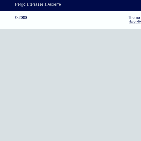
Pergola terrasse à Auxerre
© 2008
Theme 
Amerif