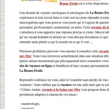
Bonne Etoile
est à votre disposition.
Une dizaine de voyants, tarologues et astrologues de
La Bonne Eto
expérience et leur savoir-faire à votre service pour répondre à toute
interrogations que vous pouvez vous poser qu’il s’agisse de questi
personnel, professionnel, sentimental, ou autre. Cette
voyante de l
s’attachera à vous apporter une réponse précise et claire. Mais n’ou
qu’un voyant honnête et sérieux ne vous dira pas forcément ce que
entendre mais plutôt ce qu’il ressent ou ce qu’il voit…
Plusieurs problèmes peuvent vous amener à consulter cette
voyante
sur-Mer
. Vous vous retrouvez actuellement dans une situation dél
épuise autant moralement que physiquement alors soumettez votre
site de voyance en ligne
et bénéficiez d’une voyance personnalisée
La Bonne Etoile
.
Reprendre confiance en vous, aller à l’essentiel sans perdre de vue 
vraiment ! Sans oublier que la
voyance
est une aide mais que la sol
! Céline-Aimée,
voyante à la Seine-sur-Mer
vous propose donc di
prestations adaptées à chacun de vos tracas :
– numérologie,
– tarologie,