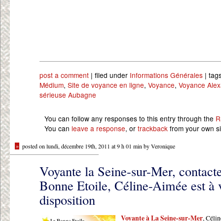
post a comment
| filed under
Informations Générales
| tag
Médium
,
Site de voyance en ligne
,
Voyance
,
Voyance Ale
sérieuse Aubagne
You can follow any responses to this entry through the
R
You can
leave a response
, or
trackback
from your own si
»
posted on lundi, décembre 19th, 2011 at 9 h 01 min by Veronique
Voyante la Seine-sur-Mer, contact
Bonne Etoile, Céline-Aimée est à 
disposition
Voyante à La Seine-sur-Mer
, Céli