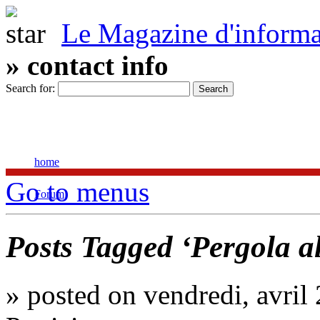
Le Magazine d'informat
» contact info
Search for:
home
Go to menus
Forum
Pour tout connaître sur l'actualité du net
Posts Tagged ‘Pergola 
»
posted on vendredi, avril 