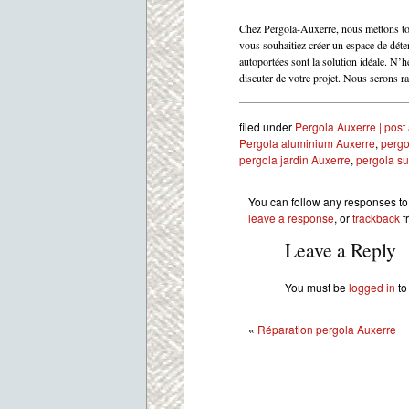
Chez Pergola-Auxerre, nous mettons tou
vous souhaitiez créer un espace de déte
autoportées sont la solution idéale. N’h
discuter de votre projet. Nous serons r
filed under
Pergola Auxerre
| post
Pergola aluminium Auxerre
,
pergo
pergola jardin Auxerre
,
pergola s
You can follow any responses to 
leave a response
, or
trackback
f
Leave a Reply
You must be
logged in
to
«
Réparation pergola Auxerre