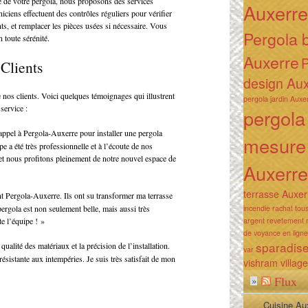
que de votre pergola, nous proposons des services
Auxerre
iciens effectuent des contrôles réguliers pour vérifier
ents, et remplacer les pièces usées si nécessaire. Vous
Pergola 
 toute sérénité.
Auxerre
P
Clients
design Au
 nos clients. Voici quelques témoignages qui illustrent
pergola jardin Auxe
service :
pergola
appel à Pergola-Auxerre pour installer une pergola
mesure
e a été très professionnelle et à l’écoute de nos
 et nous profitons pleinement de notre nouvel espace de
Auxerre
terrasse Auxer
Pergola-Auxerre. Ils ont su transformer ma terrasse
incendie
rachat tous
pergola est non seulement belle, mais aussi très
argent
revetement 
e l’équipe ! »
de voyance en ligne
sparadis
qualité des matériaux et la précision de l’installation.
var
résistante aux intempéries. Je suis très satisfait de mon
vishram village
Flux
»
Cuisine Au