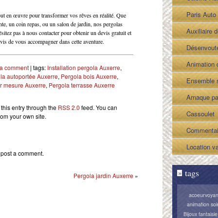
Casa Zecc
Paris Auto
t en œuvre pour transformer vos rêves en réalité. Que
nte, un coin repas, ou un salon de jardin, nos pergolas
Carrossier 
Auxiliaire d
ésitez pas à nous contacter pour obtenir un devis gratuit et
avis de vous accompagner dans cette aventure.
Argenteuil
Annecy pe
Désenvout
BIEN-ÊTR
magie noir
Animation 
 a comment
| tags:
Installation pergola Auxerre
,
la autoportée Auxerre
,
Pergola bois Auxerre
,
domicile
Orange con
Ensemble s
ur mesure Auxerre
,
Pergola terrasse Auxerre
Groupe S
gorge glam
Arnaque p
this entry through the
RSS 2.0
feed. You can
photovolta
Cassoulet
rom your own site.
inscrivez-v
Carcasson
Commentai
forum.vict
restaurant 
Yeswekec
Location v
 post a comment.
Gourmande
organisate
pas chère 
tags
»
Pergola jardin Auxerre
»
Carcasson
mariage à 
au Camping
acoeurvoyan
animation soi
Bijoux fantaisie