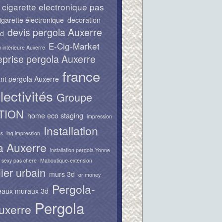
cigarette electronique pas
igarette électronique
decoration
devis pergola Auxerre
3d
E-Cig-Market
 intérieure Auxerre
eprise pergola Auxerre
france
nt pergola Auxerre
lectivités
Groupe
TION
home eco staging
impression
Installation
us
ing impression
a Auxerre
installation pergola Yonne
e sexy pas chere
Maboutique-extension
ier urbain
murs 3d
or money
Pergola-
aux muraux 3d
Pergola
uxerre