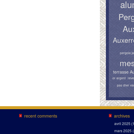
alu
Perg
Au
Auxerr
pergola j
mes
terrasse A
or argent
reve
pas cher va
recent comments
archives
»
»
avril 2025
(
mars 2025
(