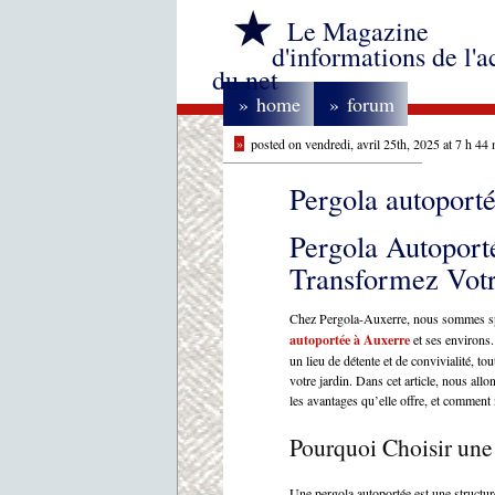
Le Magazine
d'informations de l'a
du net
»
home
»
forum
»
posted on vendredi, avril 25th, 2025 at 7 h 44 
Pergola autoport
Pergola Autoport
Transformez Votr
Chez Pergola-Auxerre, nous sommes spéc
autoportée à Auxerre
et ses environs.
un lieu de détente et de convivialité, t
votre jardin. Dans cet article, nous all
les avantages qu’elle offre, et commen
Pourquoi Choisir une
Une pergola autoportée est une structur