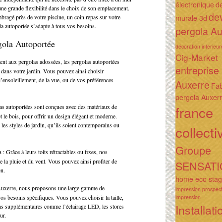
électronique
d
 une grande flexibilité dans le choix de son emplacement.
de
ragé près de votre piscine, un coin repas sur votre
murale 3d
ola autoportée s’adapte à tous vos besoins.
pergola Au
gola Autoportée
décoration intérieu
Cig-Market
ent aux pergolas adossées, les pergolas autoportées
entreprise
 dans votre jardin. Vous pouvez ainsi choisir
l’ensoleillement, de la vue, ou de vos préférences
Auxerre
Fab
pergola Auxer
as autoportées sont conçues avec des matériaux de
france
t le bois, pour offrir un design élégant et moderne.
s les styles de jardin, qu’ils soient contemporains ou
collecti
Groupe
s
: Grâce à leurs toits rétractables ou fixes, nos
e la pluie et du vent. Vous pouvez ainsi profiter de
SENSAT
on.
home eco stag
uxerre, nous proposons une large gamme de
impression prospec
os besoins spécifiques. Vous pouvez choisir la taille,
impression
Installati
ions supplémentaires comme l’éclairage LED, les stores
ur.