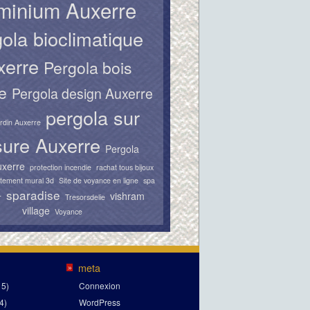
minium Auxerre
ola bioclimatique
xerre
Pergola bois
e
Pergola design Auxerre
pergola sur
ardin Auxerre
ure Auxerre
Pergola
uxerre
protection incendie
rachat tous bijoux
tement mural 3d
Site de voyance en ligne
spa
sparadise
vishram
r
Tresorsdelie
village
Voyance
meta
»
15)
Connexion
4)
WordPress