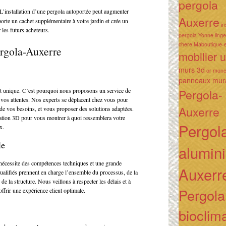
pergola
L’installation d’une pergola autoportée peut augmenter
Auxerre
porte un cachet supplémentaire à votre jardin et crée un
in
r les futurs acheteurs.
pergola Yonne
ling
chere
Maboutique-e
ergola-Auxerre
mobilier 
murs 3d
or mon
panneaux mur
Pergola-
 unique. C’est pourquoi nous proposons un service de
vos attentes. Nos experts se déplacent chez vous pour
Auxerre
 de vos besoins, et vous proposer des solutions adaptées.
sation 3D pour vous montrer à quoi ressemblera votre
Pergol
x.
le
alumin
 nécessite des compétences techniques et une grande
Auxerr
qualifiés prennent en charge l’ensemble du processus, de la
 de la structure. Nous veillons à respecter les délais et à
Pergola
frir une expérience client optimale.
bioclim