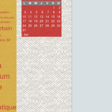
L
M
M
J
V
S
D
1
2
3
4
5
6
7
8
9
stallation
10
11
12
13
14
15
16
erie sexy pas
17
18
19
20
21
22
23
xtension
24
25
26
27
28
29
30
urbain
31
« Avr
ey
aux 3d
a
ium
e
atique