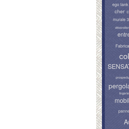
ego tank
cher
c
murale 
décoration
entr
Fabrica
col
SENSA
prospect
pergol
lingeri
mobil
panne
A