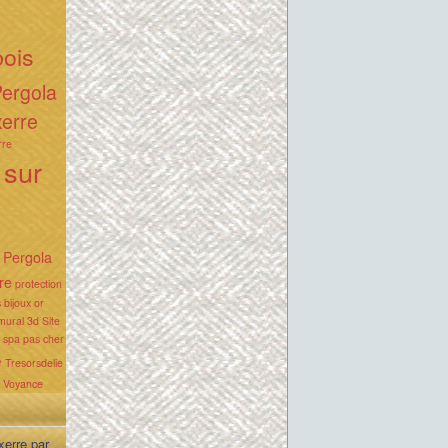
bois
ergola
xerre
rre
 sur
Pergola
re
protection
 bijoux or
mural 3d
Site
spa pas cher
e
Tresorsdelie
Voyance
xerre par