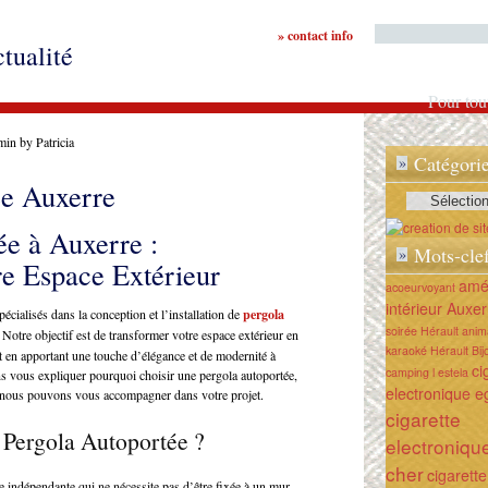
» contact info
ctualité
Pour tout
min by Patricia
Catégori
»
ée Auxerre
Catégories
ée à Auxerre :
Mots-cle
»
e Espace Extérieur
amé
acoeurvoyant
intérieur Auxer
ialisés dans la conception et l’installation de
pergola
soirée Hérault
anim
 Notre objectif est de transformer votre espace extérieur en
karaoké Hérault
Bij
out en apportant une touche d’élégance et de modernité à
ci
camping l estela
ons vous expliquer pourquoi choisir une pergola autoportée,
electronique e
t nous pouvons vous accompagner dans votre projet.
cigarette
 Pergola Autoportée ?
electroniqu
cher
cigarette
e indépendante qui ne nécessite pas d’être fixée à un mur