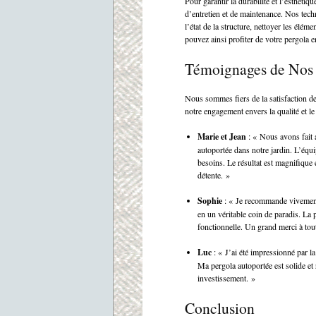
Pour garantir la durabilité et l’esthéti
d’entretien et de maintenance. Nos techn
l’état de la structure, nettoyer les élém
pouvez ainsi profiter de votre pergola en
Témoignages de Nos 
Nous sommes fiers de la satisfaction de
notre engagement envers la qualité et le 
Marie et Jean
: « Nous avons fait 
autoportée dans notre jardin. L’équip
besoins. Le résultat est magnifique
détente. »
Sophie
: « Je recommande vivement 
en un véritable coin de paradis. La 
fonctionnelle. Un grand merci à tout
Luc
: « J’ai été impressionné par la 
Ma pergola autoportée est solide et 
investissement. »
Conclusion