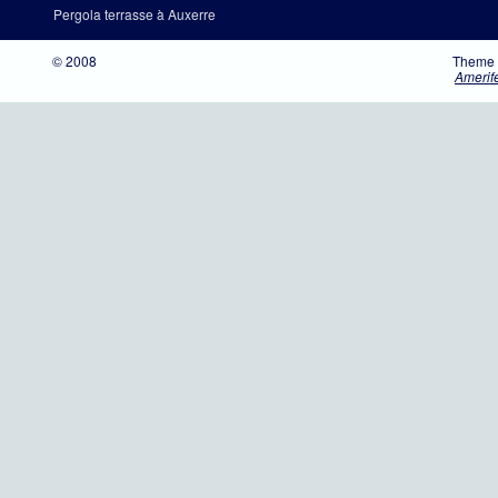
Pergola terrasse à Auxerre
© 2008
Theme 
Amerif