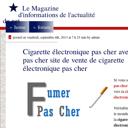
Le Magazine
d'informations de l'actualité
du net
»
home
»
forum
»
posted on vendredi, septembre 6th, 2013 at 7 h 25 min by admin
Cigarette électronique pas cher a
pas cher site de vente de cigarette
électronique pas cher
Si vous 
pas cher
vers la
c
électron
Véritabl
le monde 
la
cigare
électron