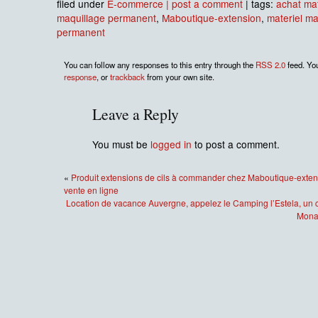
filed under
E-commerce
| post a comment
| tags:
achat mat
maquillage permanent
,
Maboutique-extension
,
materiel ma
permanent
You can follow any responses to this entry through the
RSS 2.0
feed. Yo
response
, or
trackback
from your own site.
Leave a Reply
You must be
logged in
to post a comment.
«
Produit extensions de cils à commander chez Maboutique-extens
vente en ligne
Location de vacance Auvergne, appelez le Camping l’Estela, un 
Monas