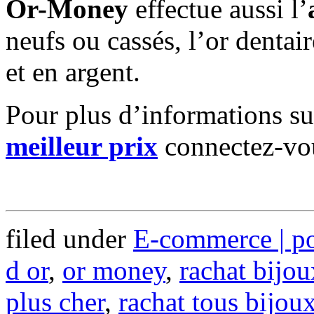
Or-Money
effectue aussi l’
neufs ou cassés, l’or dentair
et en argent.
Pour plus d’informations su
meilleur prix
connectez-v
filed under
E-commerce
| p
d or
,
or money
,
rachat bijou
plus cher
,
rachat tous bijoux