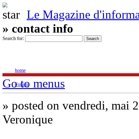
Le Magazine d'informat
» contact info
Search for:
home
Go to menus
Forum
Pour tout connaître sur l'actualité du net
»
posted on vendredi, mai 2
Veronique