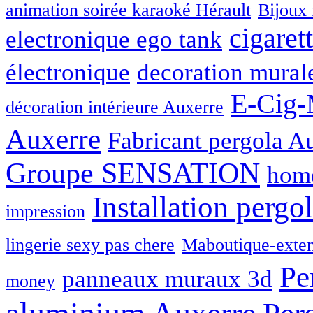
animation soirée karaoké Hérault
Bijoux 
cigaret
electronique ego tank
électronique
decoration mural
E-Cig-
décoration intérieure Auxerre
Auxerre
Fabricant pergola A
Groupe SENSATION
home
Installation pergo
impression
lingerie sexy pas chere
Maboutique-exten
Pe
panneaux muraux 3d
money