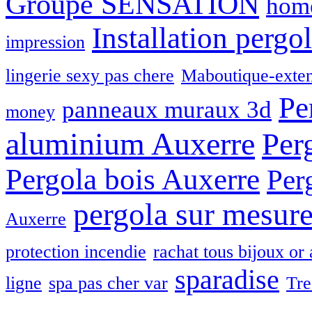
Groupe SENSATION
home
Installation pergo
impression
lingerie sexy pas chere
Maboutique-exten
Pe
panneaux muraux 3d
money
aluminium Auxerre
Per
Pergola bois Auxerre
Per
pergola sur mesur
Auxerre
protection incendie
rachat tous bijoux or 
sparadise
ligne
spa pas cher var
Tre